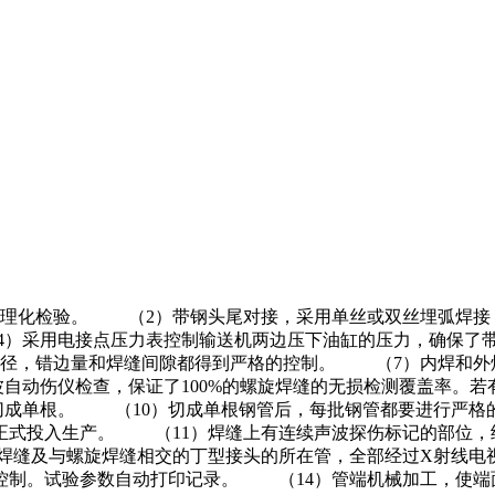
的理化检验。 （2）带钢头尾对接，采用单丝或双丝埋弧焊
4）采用电接点压力表控制输送机两边压下油缸的压力，确
管径，错边量和焊缝间隙都得到严格的控制。 （7）内焊和外
自动伤仪检查，保证了100%的螺旋焊缝的无损检测覆盖率。若
成单根。 （10）切成单根钢管后，每批钢管都要进行严格
正式投入生产。 （11）焊缝上有连续声波探伤标记的部位，
焊缝及与螺旋焊缝相交的丁型接头的所在管，全部经过X射线电
控制。试验参数自动打印记录。 （14）管端机械加工，使端