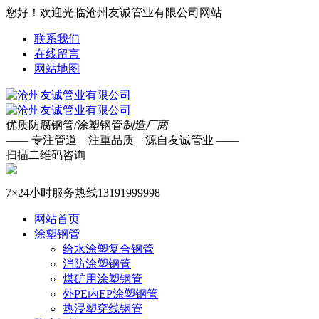
您好！欢迎光临沧州友诚管业有限公司网站
联系我们
在线留言
网站地图
优质防腐钢管/涂塑钢管
制造厂商
—— 专注管道 注重品质 源自友诚管业 ——
扫描二维码咨询
7×24小时服务热线
13191999998
网站首页
涂塑钢管
给水涂塑复合钢管
消防涂塑钢管
煤矿用涂塑钢管
外PE内EP涂塑钢管
热浸塑穿线钢管