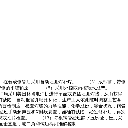
接，在卷成钢管后采用自动埋弧焊补焊。 （3）成型前，带钢
保了带钢的平稳输送。 （5）采用外控或内控辊式成型。
焊均采用美国林肯电焊机进行单丝或双丝埋弧焊接，从而获得
有缺陷，自动报警并喷涂标记，生产工人依此随时调整工艺参
的首检制度，检查焊缝的力学性能，化学成份，溶合状况，钢管
经过手动超声波和X射线复查，如确有缺陷，经过修补后，再次
视或拍片检查。 （13）每根钢管经过静水压试验，压力采
面垂直度，坡口角和钝边得到准确控制。