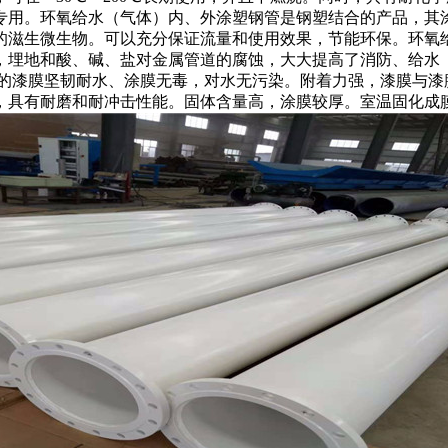
专用。环氧给水（气体）内、外涂塑钢管是钢塑结合的产品，其
的滋生微生物。可以充分保证流量和使用效果，节能环保。环氧
，埋地和酸、碱、盐对金属管道的腐蚀，大大提高了消防、给水（
后的漆膜坚韧耐水、涂膜无毒，对水无污染。附着力强，漆膜与
，具有耐磨和耐冲击性能。固体含量高，涂膜较厚。室温固化成