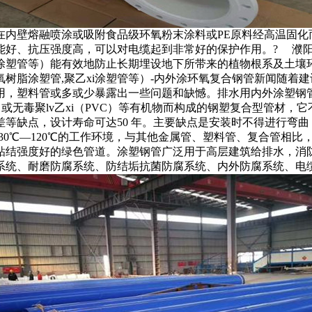
内壁熔融喷涂或吸附食品级环氧粉末涂料或PE原料经高温固化
能好、抗压强度高，可以对电缆起到非常好的保护作用。? 濮阳
i涂塑管等）能有效地防止长期埋设地下所带来的植物根系及土壤环
氧树脂涂塑管,聚乙xi涂塑管等）-内外涂环氧复合钢管新闻随
料管或多或少暴露出一些问题和缺憾。排水用内外涂塑钢管是在钢管内壁
P ）或无毒聚lv乙xi（PVC）等有机物而构成的钢塑复合型管
等缺点，设计寿命可达50 年。主要缺点是安装时不得进行弯
30℃—120℃的工作环境，与其他金属管、塑料管、复合管相比
粘结强度好的绿色管道。涂塑钢管广泛用于高层建筑给排水，消
系统、耐磨防腐系统、防结垢抗菌防腐系统、内外防腐系统、电