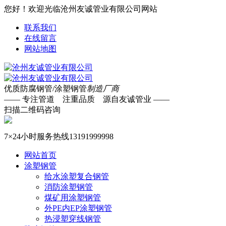
您好！欢迎光临沧州友诚管业有限公司网站
联系我们
在线留言
网站地图
优质防腐钢管/涂塑钢管
制造厂商
—— 专注管道 注重品质 源自友诚管业 ——
扫描二维码咨询
7×24小时服务热线
13191999998
网站首页
涂塑钢管
给水涂塑复合钢管
消防涂塑钢管
煤矿用涂塑钢管
外PE内EP涂塑钢管
热浸塑穿线钢管