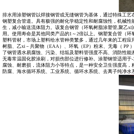
排水用涂塑钢管以焊接钢管或无缝钢管为基体，通过特殊工艺在
钢塑复合管道。具有极强的耐化学稳定性和耐腐蚀性，机械性
生，减小输送流体阻力。该复合钢管（环氧树脂涂塑管,聚乙x
用。使用寿命是其他同类产品的1～2倍以上。钢塑复合管（环
塑料管材，市场上塑料给水管种类繁多，通过几年来的工程应用，塑
树脂、乙xi－共聚物（EAA）、环氧（EP）粉末、无毒（ P
了钢管遇水易腐蚀、污染、结垢及塑料管强度不高、消防性能差
无毒常温固化胶涂刷，对损伤部位进行修补。涂塑钢管适用于-
腐蚀、耐磨损，流体阻力小等特点，是一种安全卫生强度高，
防腐、海水循环系统、工业系统、循环水系统、去离子纯净水