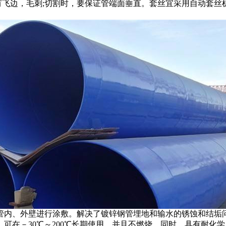
有飞边，毛刺;切割时，要保证管端面垂直。套丝宜采用自动套丝
管内、外壁进行涂敷。解决了镀锌钢管埋地和输水的锈蚀和结垢
可在－30℃～200℃长期使用，并且不燃烧。同时，具有耐化