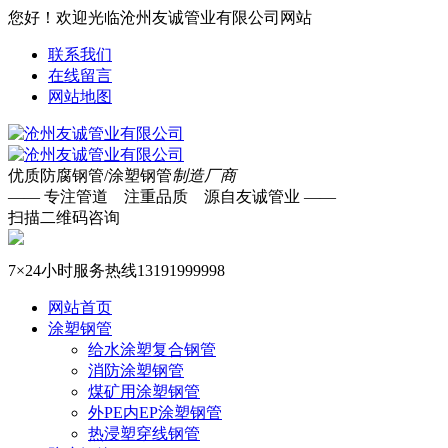
您好！欢迎光临沧州友诚管业有限公司网站
联系我们
在线留言
网站地图
优质防腐钢管/涂塑钢管
制造厂商
—— 专注管道 注重品质 源自友诚管业 ——
扫描二维码咨询
7×24小时服务热线
13191999998
网站首页
涂塑钢管
给水涂塑复合钢管
消防涂塑钢管
煤矿用涂塑钢管
外PE内EP涂塑钢管
热浸塑穿线钢管