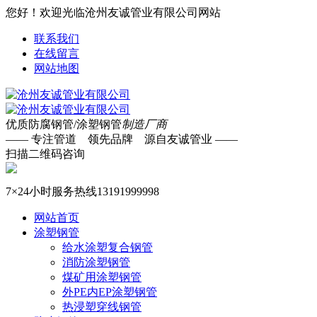
您好！欢迎光临沧州友诚管业有限公司网站
联系我们
在线留言
网站地图
优质防腐钢管/涂塑钢管
制造厂商
—— 专注管道 领先品牌 源自友诚管业 ——
扫描二维码咨询
7×24小时服务热线
13191999998
网站首页
涂塑钢管
给水涂塑复合钢管
消防涂塑钢管
煤矿用涂塑钢管
外PE内EP涂塑钢管
热浸塑穿线钢管