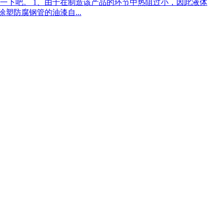
一下吧。 1、由于在制造该产品的环节中热阻过小，因此液体
塑防腐钢管的油漆自...