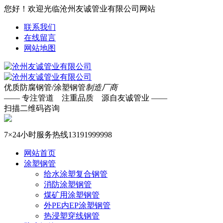
您好！欢迎光临沧州友诚管业有限公司网站
联系我们
在线留言
网站地图
优质防腐钢管/涂塑钢管
制造厂商
—— 专注管道 注重品质 源自友诚管业 ——
扫描二维码咨询
7×24小时服务热线
13191999998
网站首页
涂塑钢管
给水涂塑复合钢管
消防涂塑钢管
煤矿用涂塑钢管
外PE内EP涂塑钢管
热浸塑穿线钢管