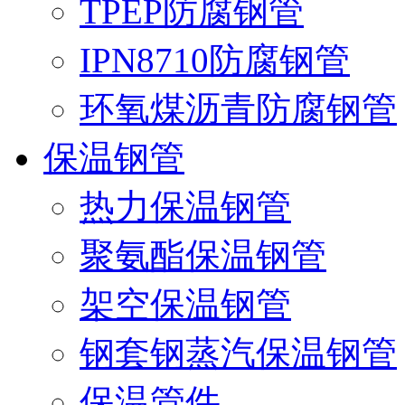
TPEP防腐钢管
IPN8710防腐钢管
环氧煤沥青防腐钢管
保温钢管
热力保温钢管
聚氨酯保温钢管
架空保温钢管
钢套钢蒸汽保温钢管
保温管件