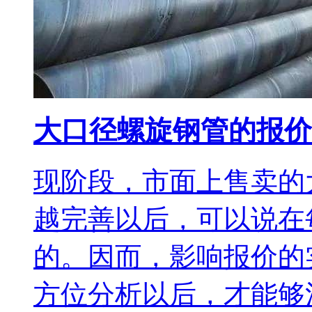
大口径螺旋钢管的报价
现阶段，市面上售卖的
越完善以后，可以说在
的。因而，影响报价的
方位分析以后，才能够