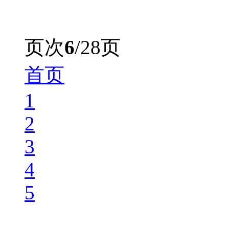
页次
6
/28页
首页
1
2
3
4
5