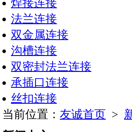
焊接连接
法兰连接
双金属连接
沟槽连接
双密封法兰连接
承插口连接
丝扣连接
当前位置：
友诚首页
>