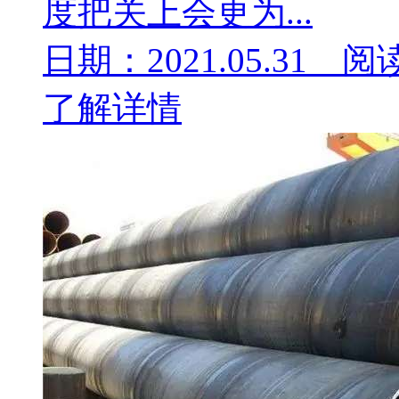
度把关上会更为...
日期：2021.05.31 阅
了解详情