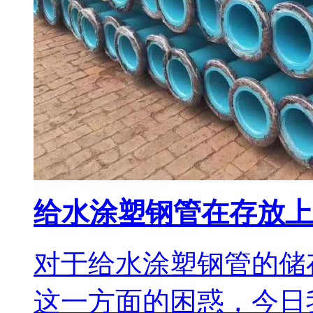
给水涂塑钢管在存放上
对于给水涂塑钢管的储
这一方面的困惑，今日