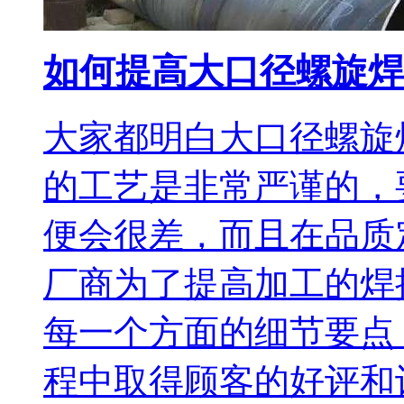
如何提高大口径螺旋焊
大家都明白大口径螺旋
的工艺是非常严谨的，
便会很差，而且在品质
厂商为了提高加工的焊
每一个方面的细节要点
程中取得顾客的好评和